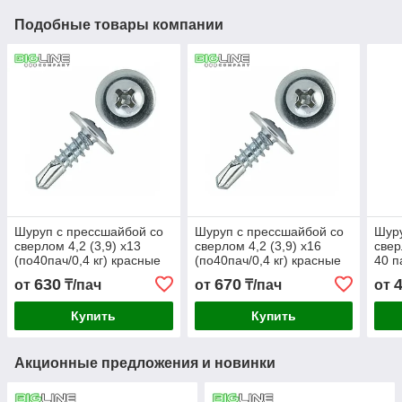
Подобные товары компании
Шуруп с прессшайбой со
Шуруп с прессшайбой со
Шуру
сверлом 4,2 (3,9) х13
сверлом 4,2 (3,9) х16
свер
(по40пач/0,4 кг) красные
(по40пач/0,4 кг) красные
40 па
630
670
от
₸/пач
от
₸/пач
от
Купить
Купить
Акционные предложения и новинки