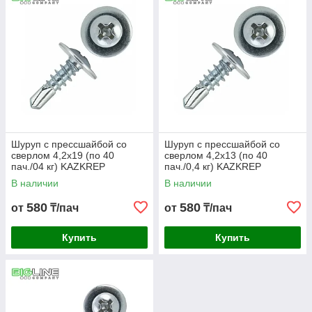
Шуруп с прессшайбой со
Шуруп с прессшайбой со
сверлом 4,2х19 (по 40
сверлом 4,2х13 (по 40
пач./04 кг) KAZKREP
пач./0,4 кг) KAZKREP
В наличии
В наличии
580
580
от
₸/пач
от
₸/пач
Купить
Купить