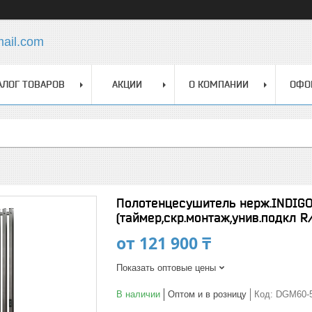
mail.com
АЛОГ ТОВАРОВ
АКЦИИ
О КОМПАНИИ
ОФО
Полотенцесушитель нерж.INDIGO 
(таймер,скр.монтаж,унив.подкл R
от
121 900 ₸
Показать оптовые цены
В наличии
Оптом и в розницу
Код:
DGM60-