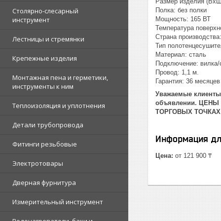
Размер изделия (ВхШ
Столярно-слесарный
Полка: без полки
инструмент
Мощность: 165 ВТ
Температура поверхно
Страна производства
Лестницы и стремянки
Тип полотенцесушите
Материал: сталь
Крепежные изделия
Подключение: вилка/
Провод: 1,1 м.
Монтажная пена и герметики,
Гарантия: 36 месяцев
инструменты к ним
Уважаемые клиенты!
объявлении. ЦЕНЫ
Теплоизоляция и уплотнения
ТОРГОВЫХ ТОЧКАХ
Детали трубопровода
Информация дл
Фитинги резьбовые
Цена:
от 121 900 ₸
Электротовары
Дверная фурнитура
Измерительный инструмент