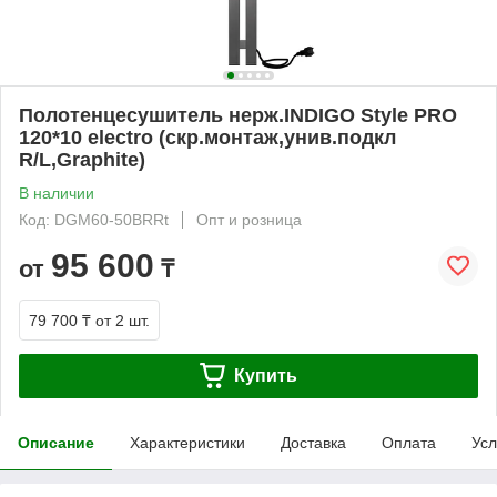
Полотенцесушитель нерж.INDIGO Style PRO
120*10 electro (скр.монтаж,унив.подкл
R/L,Graphite)
В наличии
Код: DGM60-50BRRt
Опт и розница
95 600
от
₸
79 700 ₸
от 2 шт.
Купить
Описание
Характеристики
Доставка
Оплата
Усл