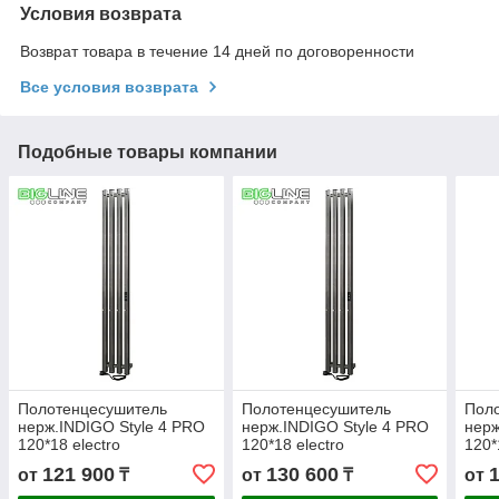
Условия возврата
Возврат товара в течение 14 дней по договоренности
Все условия возврата
Подобные товары компании
Полотенцесушитель
Полотенцесушитель
Пол
нерж.INDIGO Style 4 PRO
нерж.INDIGO Style 4 PRO
нерж
120*18 electro
120*18 electro
120*
(таймер,скр.монтаж,унив.подкл
(таймер,скр.монтаж,унив.подкл
(тай
121 900
130 600
от
₸
от
₸
от
R/L,Чёр.муар)
R/L,Graphite)
R/L,