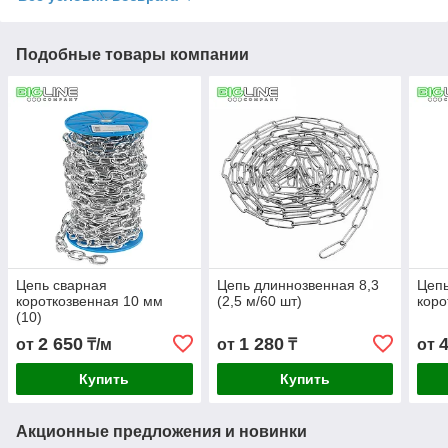
Подобные товары компании
Цепь сварная
Цепь длиннозвенная 8,3
Цепь
короткозвенная 10 мм
(2,5 м/60 шт)
коро
(10)
2 650
1 280
от
₸/м
от
₸
от
Купить
Купить
Акционные предложения и новинки