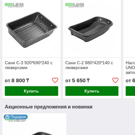
Сани С-3 920*690*240 с
Сани С-2 880*420*140 с
Насо
люверсами
люверсами
UNO
авто
пер
8 800
5 650
от
₸
от
₸
от
Купить
Купить
Акционные предложения и новинки
Подарок