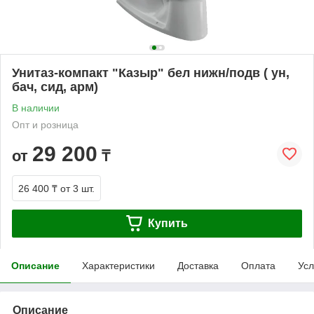
Унитаз-компакт "Казыр" бел нижн/подв ( ун,
бач, сид, арм)
В наличии
Опт и розница
29 200
от
₸
26 400 ₸
от 3 шт.
Купить
Описание
Характеристики
Доставка
Оплата
Усл
Описание