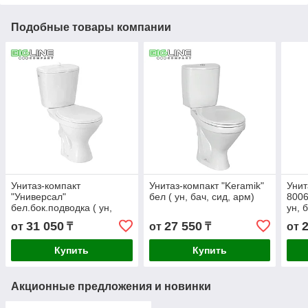
Подобные товары компании
Унитаз-компакт
Унитаз-компакт "Keramik"
Унит
"Универсал"
бел ( ун, бач, сид, арм)
8006
бел.бок.подводка ( ун,
ун, 
бач, сид, арм)
реж
31 050
27 550
от
₸
от
₸
от
Купить
Купить
Акционные предложения и новинки