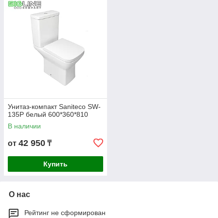
Унитаз-компакт Saniteco SW-
135P белый 600*360*810
В наличии
42 950
от
₸
Купить
О нас
Рейтинг не сформирован