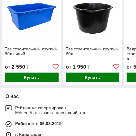
Таз строительный круглый
Таз строительный круглый
Ведр
90л синий
60л
стро
л.
2 550
1 950
от
₸
от
₸
от
Купить
Купить
О нас
Рейтинг не сформирован
Менее 5 отзывов за последний год
Работает с 06.03.2015
г. Караганда