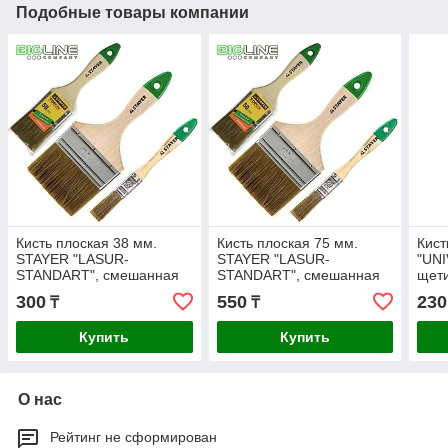
Подобные товары компании
Кисть плоская 38 мм.
Кисть плоская 75 мм.
Кист
STAYER "LASUR-
STAYER "LASUR-
"UNI
STANDART", смешанная
STANDART", смешанная
щети
щетина, деревянная
щетина, деревянная
38мм
300
550
230
₸
₸
ручка.
ручка.
Купить
Купить
О нас
Рейтинг не сформирован