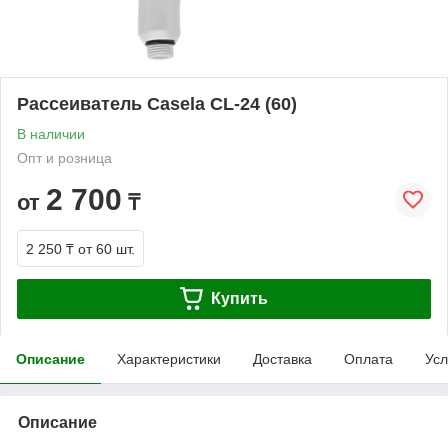
Рассеиватель Casela CL-24 (60)
В наличии
Опт и розница
2 700
от
₸
2 250 ₸
от 60 шт.
Купить
Описание
Характеристики
Доставка
Оплата
Усл
Описание