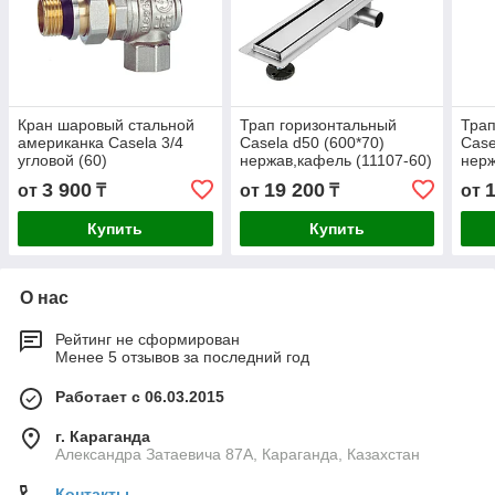
Кран шаровый стальной
Трап горизонтальный
Трап
американка Casela 3/4
Casela d50 (600*70)
Case
угловой (60)
нержав,кафель (11107-60)
нерж
(4)640
3 900
19 200
от
₸
от
₸
от
Купить
Купить
О нас
Рейтинг не сформирован
Менее 5 отзывов за последний год
Работает с 06.03.2015
г. Караганда
Александра Затаевича 87А, Караганда, Казахстан
Контакты