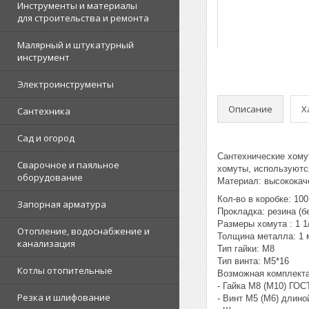
Инструменты и материалы
для строительства и ремонта
Малярный и штукатурный
инструмент
Электроинструменты
Описание
Х
Сантехника
Сад и огород
Сантехнические хому
Сварочное и паяльное
хомуты, используютс
оборудование
Материал: высококач
Кол-во в коробке: 100
Запорная арматура
Прокладка: резина (б
Размеры хомута : 1 
Отопление, водоснабжение и
Толщина металла: 1 
канализация
Тип гайки: М8
Тип винта: М5*16
Котлы отопительные
Возможная комплект
- Гайка М8 (М10) ГОС
Резка и шлифование
- Винт М5 (М6) длино