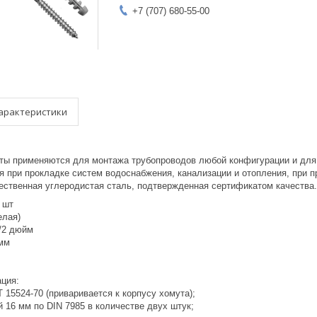
+7 (707) 680-55-00
арактеристики
ты применяются для монтажа трубопроводов любой конфигурации и для к
я при прокладке систем водоснабжения, канализации и отопления, при п
ественная углеродистая сталь, подтвержденная сертификатом качества.
 шт
елая)
1/2 дюйм
мм
ация:
Т 15524-70 (приваривается к корпусу хомута);
й 16 мм по DIN 7985 в количестве двух штук;