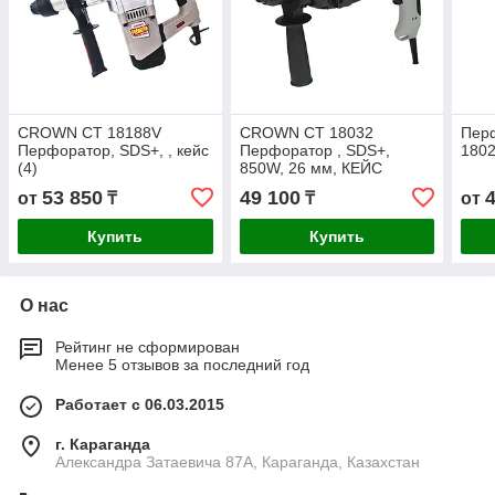
CROWN СТ 18188V
CROWN СТ 18032
Пер
Перфоратор, SDS+, , кейс
Перфоратор , SDS+,
180
(4)
850W, 26 мм, КЕЙС
53 850
49 100
от
₸
₸
от
Купить
Купить
О нас
Рейтинг не сформирован
Менее 5 отзывов за последний год
Работает с 06.03.2015
г. Караганда
Александра Затаевича 87А, Караганда, Казахстан