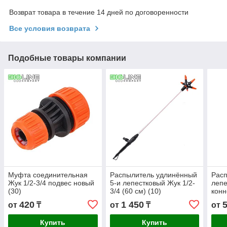
Возврат товара в течение 14 дней по договоренности
Все условия возврата
Подобные товары компании
Муфта соединительная
Распылитель удлинённый
Расп
Жук 1/2-3/4 подвес новый
5-и лепестковый Жук 1/2-
лепе
(30)
3/4 (60 см) (10)
конн
420
1 450
от
₸
от
₸
от
Купить
Купить