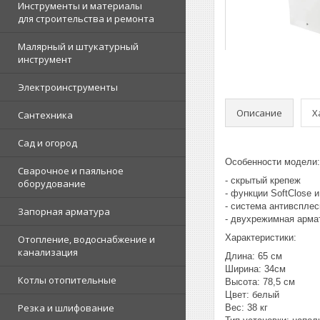
Инструменты и материалы
для строительства и ремонта
Малярный и штукатурный
инструмент
Электроинструменты
Описание
Х
Сантехника
Сад и огород
Особенности модели
Сварочное и паяльное
- скрытый крепеж
оборудование
- функции SoftClose и
- система антивспле
Запорная арматура
- двухрежимная арма
Характеристики:
Отопление, водоснабжение и
канализация
Длина: 65 см
Ширина: 34см
Котлы отопительные
Высота: 78,5 см
Цвет: белый
Резка и шлифование
Вес: 38 кг