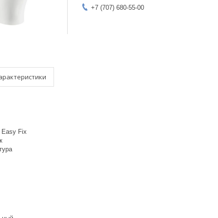
+7 (707) 680-55-00
арактеристики
:
 Easy Fix
ск
тура