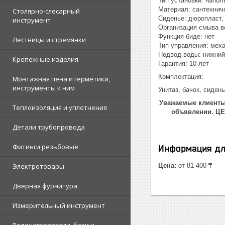
Тип установки: напо
Материал: сантехни
Столярно-слесарный
Сиденье: дюропласт,
инструмент
Организация смыва в
Функция биде: нет
Лестницы и стремянки
Тип управления: мех
Подвод воды: нижний
Крепежные изделия
Гарантия: 10 лет
Комплектация:
Монтажная пена и герметики,
инструменты к ним
Унитаз, бачок, сиден
Уважаемые клиенты!
Теплоизоляция и уплотнения
объявлении. Ц
Детали трубопровода
Фитинги резьбовые
Информация дл
Электротовары
Цена:
от 81 400 ₸
Дверная фурнитура
Измерительный инструмент