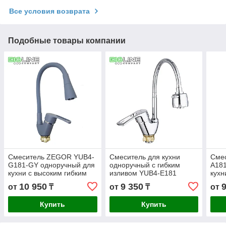
Все условия возврата
Подобные товары компании
Смеситель ZEGOR YUB4-
Смеситель для кухни
Сме
G181-GY одноручный для
одноручный с гибким
A18
кухни с высоким гибким
изливом YUB4-E181
кухн
изливом,гайка ,серый (10)
изли
10 950
9 350
от
₸
от
₸
от
Купить
Купить