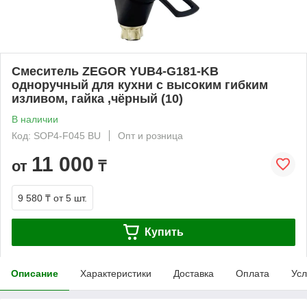
Смеситель ZEGOR YUB4-G181-KB
одноручный для кухни с высоким гибким
изливом, гайка ,чёрный (10)
В наличии
Код: SOP4-F045 BU
Опт и розница
11 000
от
₸
9 580 ₸
от 5 шт.
Купить
Описание
Характеристики
Доставка
Оплата
Усл