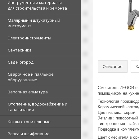
Инструменты и материалы
для строительства и ремонта
Малярный и штукатурный
инструмент
Электроинструменты
Сантехника
Сад и огород
Описание
Х
Сварочное и паяльное
оборудование
Смеситель ZEGOR с
Запорная арматура
помощником на кухне,
Технология производ
Отопление, водоснабжение и
Керамический картри
канализация
Цвет излива: серый
J-излив : поворотный 
Котлы отопительные
Тип крепления : гайка
Подводка в комплекте 
Резка и шлифование
Цвет смесителя в ори