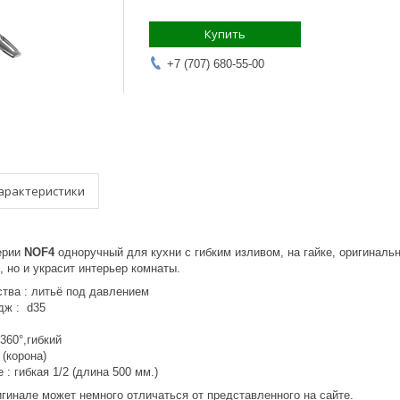
Купить
+7 (707) 680-55-00
арактеристики
ерии
NOF4
одноручный для кухни с гибким изливом, на гайке, оригиналь
 но и украсит интерьер комнаты.
ства : литьё под давлением
дж : d35
360°,гибкий
 (корона)
: гибкая 1/2 (длина 500 мм.)
гинале может немного отличаться от представленного на сайте.