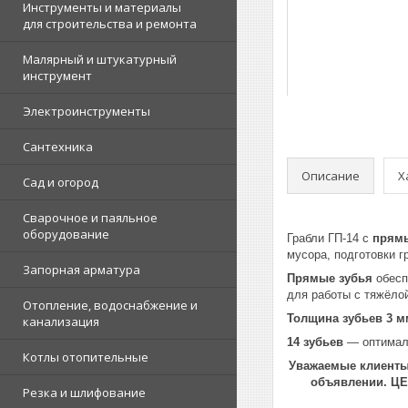
Инструменты и материалы
для строительства и ремонта
Малярный и штукатурный
инструмент
Электроинструменты
Сантехника
Описание
Х
Сад и огород
Сварочное и паяльное
оборудование
Грабли ГП-14 с
прямы
мусора, подготовки г
Запорная арматура
Прямые зубья
обесп
для работы с тяжёлой
Отопление, водоснабжение и
Толщина зубьев 3 м
канализация
14 зубьев
— оптималь
Котлы отопительные
Уважаемые клиенты!
объявлении. Ц
Резка и шлифование