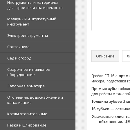
Инструменты и материалы
для строительства и ремонта
Малярный и штукатурный
инструмент
Электроинструменты
Сантехника
Описание
Х
Сад и огород
Сварочное и паяльное
оборудование
Грабли ГП-16 с
прямы
мусора, подготовки г
Запорная арматура
Прямые зубья
обесп
для работы с тяжёлой
Отопление, водоснабжение и
Толщина зубьев 3 м
канализация
16 зубьев
— оптималь
Котлы отопительные
Уважаемые клиенты!
объявлении. Ц
Резка и шлифование