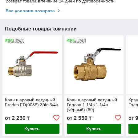
Возврат товара в течение 14 дней по договоренности
Все условия возврата
Подобные товары компании
Кран шаровый латунный
Кран шаровый латунный
Кра
Frados FD(0056) 3/4в 3/4н
Галлоп 1 1/4в 1 1/4в
Галл
(чёрный) (60)
2 250
2 550
от
₸
от
₸
от
Купить
Купить