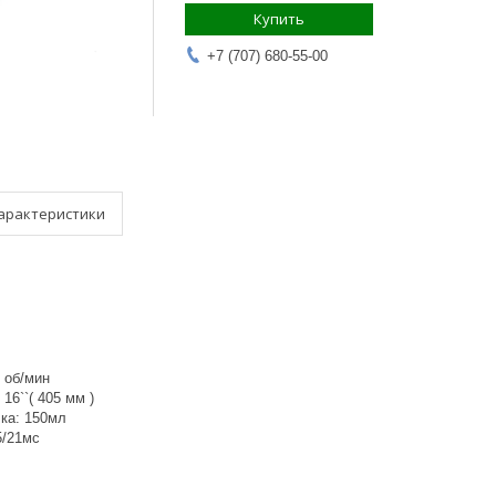
Купить
+7 (707) 680-55-00
арактеристики
 об/мин
16``( 405 мм )
ка: 150мл
5/21мс