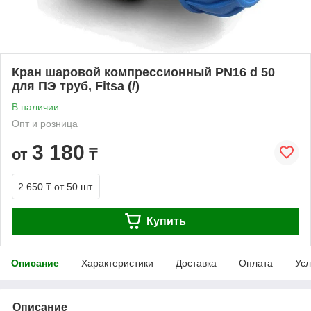
Кран шаровой компрессионный PN16 d 50
для ПЭ труб, Fitsa (/)
В наличии
Опт и розница
3 180
от
₸
2 650 ₸
от 50 шт.
Купить
Описание
Характеристики
Доставка
Оплата
Усл
Описание