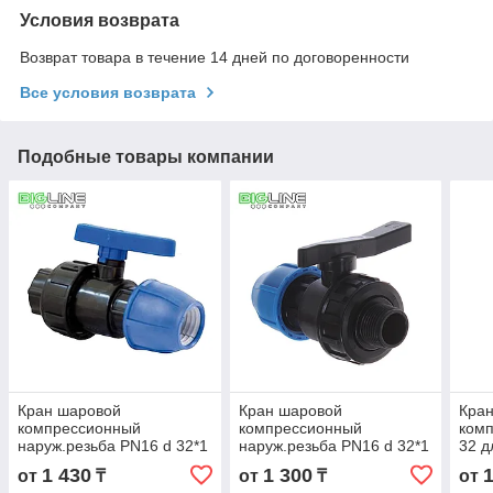
Условия возврата
Возврат товара в течение 14 дней по договоренности
Все условия возврата
Подобные товары компании
Кран шаровой
Кран шаровой
Кра
компрессионный
компрессионный
ком
наруж.резьба PN16 d 32*1
наруж.резьба PN16 d 32*1
32 д
для ПЭ труб, РТП
для ПЭ труб, Fitsa (5/75)
1 430
1 300
от
₸
от
₸
от