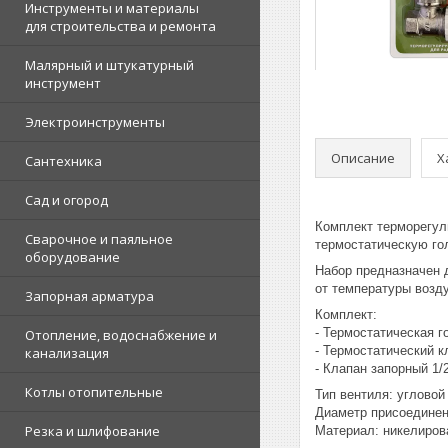
Инструменты и материалы
для строительства и ремонта
Малярный и штукатурный
инструмент
Электроинструменты
Описание
Х
Сантехника
Сад и огород
Комплект терморегул
Сварочное и паяльное
термостатическую го
оборудование
Набор предназначен 
от температуры возд
Запорная арматура
Комплект:
- Термостатическая 
Отопление, водоснабжение и
- Термостатический 
канализация
- Клапан запорный 1/
Котлы отопительные
Тип вентиля: угловой
Диаметр присоединен
Резка и шлифование
Материал: никелиров