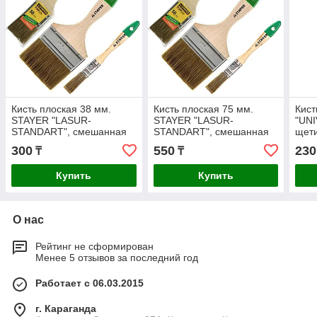
Кисть плоская 38 мм.
Кисть плоская 75 мм.
Кист
STAYER "LASUR-
STAYER "LASUR-
"UNI
STANDART", смешанная
STANDART", смешанная
щети
щетина, деревянная
щетина, деревянная
38мм
300
550
230
₸
₸
ручка.
ручка.
Купить
Купить
О нас
Рейтинг не сформирован
Менее 5 отзывов за последний год
Работает с 06.03.2015
г. Караганда