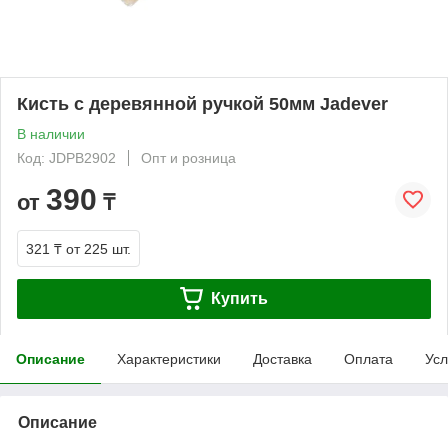
Кисть с деревянной ручкой 50мм Jadever
В наличии
Код: JDPB2902
Опт и розница
390
от
₸
321 ₸
от 225 шт.
Купить
Описание
Характеристики
Доставка
Оплата
Усл
Описание