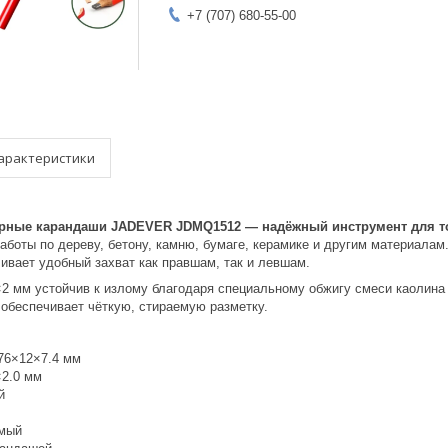
+7 (707) 680-55-00
арактеристики
рные карандаши JADEVER JDMQ1512 — надёжный инструмент для то
аботы по дереву, бетону, камню, бумаге, керамике и другим материала
ивает удобный захват как правшам, так и левшам.
 мм устойчив к излому благодаря специальному обжигу смеси каолина с
 обеспечивает чёткую, стираемую разметку.
76×12×7.4 мм
×2.0 мм
й
емый