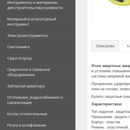
Инструменты и материалы
для строительства и ремонта
Малярный и штукатурный
инструмент
Электроинструменты
Описание
Х
Сантехника
Сад и огород
Очки защитные закр
Сварочное и паяльное
в условиях повышенн
оборудование
система непрямой ве
Прозрачные ударопро
Запорная арматура
очки на голове, позв
Купить защитные очки
Отопление, водоснабжение и
канализация
Характеристики:
Тип изделия: защитны
Котлы отопительные
Назначение: защита г
Корпус: пластик
Резка и шлифование
Ремень: эластичный,