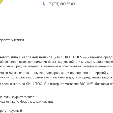
+7 (707) 680-55-00
арактеристики
ытого типа с непрямой вентиляцией SHILI TOOLS
— надежное средст
ой запыленности, при наличии брызг жидкостей или мелких механически
нтиляции предотвращает запотевание и обеспечивает комфорт даже при
чные линзы изготовлены из поликарбоната и обеспечивают широкий уго
оляя использовать их совместно с касками и другими средствами защиты
 закрытого типа SHILI TOOLS в интернет-магазине BIGLINE. Доставка по
е очки закрытого типа
лаз от пыли, брызг, мелких частиц
 регулируемый