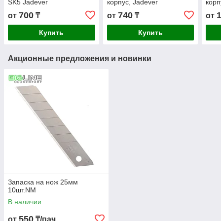
SK5 Jadever
корпус, Jadever
корп
700
740
от
₸
от
₸
от
Купить
Купить
Акционные предложения и новинки
Запаска на нож 25мм
10шт.NM
В наличии
550
от
₸/пач