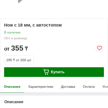
Нож c 18 мм, с автостопом
В наличии
Опт и розница
355
от
₸
295 ₸
от 200 шт.
Купить
Описание
Характеристики
Доставка
Оплата
Усл
Описание