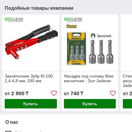
Подобные товары компании
Заклёпочник Зубр М-100,
Насадка под головку 8мм
Степ
2,4-4,8 мм, 240 мм
магнитная . 3шт Jadever
регу
Jade
2 900
740
от
₸
от
₸
от
Купить
Купить
О нас