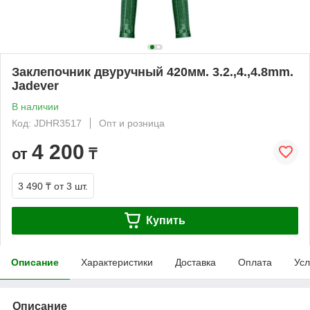
Заклепочник двуручный 420мм. 3.2.,4.,4.8mm.
Jadever
В наличии
Код: JDHR3517
Опт и розница
4 200
от
₸
3 490 ₸
от 3 шт.
Купить
Описание
Характеристики
Доставка
Оплата
Усл
Описание