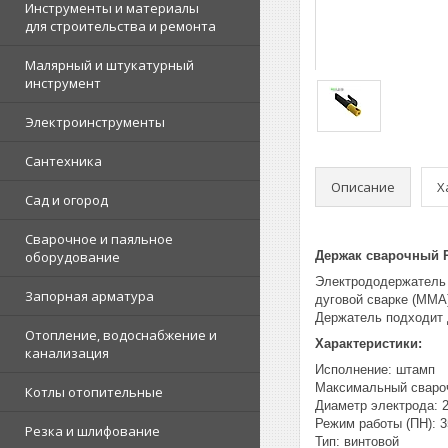
Инструменты и материалы
для строительства и ремонта
Малярный и штукатурный
инструмент
Электроинструменты
Сантехника
Описание
Х
Сад и огород
Сварочное и паяльное
оборудование
Держак сварочный 
Электрододержател
Запорная арматура
дуговой сварке (MMA
Держатель подходит 
Отопление, водоснабжение и
Характеристики:
канализация
Исполнение: штамп
Максимальный свароч
Котлы отопительные
Диаметр электрода: 2
Режим работы (ПН): 
Резка и шлифование
Тип: винтовой