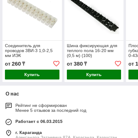
Соединитель для
Шина фиксирующая для
Пло
проводов 3ВИ-3 1,0-2,5
теплого пола 16-20 мм
губк
мм ИЭК
(0,5 м) (100)
0-43
260
380
от
₸
от
₸
от
Купить
Купить
О нас
Рейтинг не сформирован
Менее 5 отзывов за последний год
Работает с 06.03.2015
г. Караганда
Александра Затаевича 87А, Караганда, Казахстан