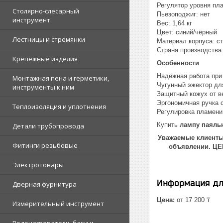
Регулятор уровня пла
Столярно-слесарный
Пьезоподжиг: нет
инструмент
Вес: 1,64 кг
Цвет: синий/чёрный
Лестницы и стремянки
Материал корпуса: с
Страна производства
Крепежные изделия
Особенности
Надёжная работа при
Монтажная пена и герметики,
Чугунный эжектор дл
инструменты к ним
Защитный кожух от в
Эргономичная ручка 
Теплоизоляция и уплотнения
Регулировка пламени
Купить
лампу паяль
Детали трубопровода
Уважаемые клиенты!
Фитинги резьбовые
объявлении. Ц
Электротовары
Информация дл
Дверная фурнитура
Цена:
от 17 200 ₸
Измерительный инструмент