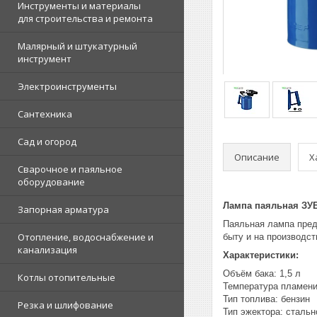
Инструменты и материалы
для строительства и ремонта
Малярный и штукатурный
инструмент
Электроинструменты
Сантехника
Сад и огород
Описание
Х
Сварочное и паяльное
оборудование
Лампа паяльная ЗУБР
Запорная арматура
Паяльная лампа пред
Отопление, водоснабжение и
быту и на производс
канализация
Характеристики:
Объём бака: 1,5 л
Котлы отопительные
Температура пламени:
Тип топлива: бензин
Резка и шлифование
Тип эжектора: стальн