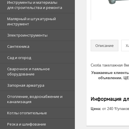
Инструменты и материалы
для строительства и ремонта
Малярный и штукатурный
инструмент
Электроинструменты
Описание
Х
Сантехника
Сад и огород
Скоба такелажная 8мм
Сварочное и паяльное
Уважаемые клиенты!
оборудование
объявлении. Ц
Запорная арматура
Отопление, водоснабжение и
Информация дл
канализация
Цена:
от 240 ₸/упако
Котлы отопительные
Резка и шлифование