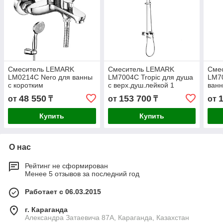
Смеситель LEMARK
Смеситель LEMARK
Сме
LM0214C Nero для ванны
LM7004C Tropic для душа
LM70
с коротким
с верх.душ.лейкой 1
ванн
изливом,дивертор с
функция,поворотный
душ.
48 550
153 700
от
₸
от
₸
от
керамич.пластинами,
излив, хром
пово
хром
Купить
Купить
О нас
Рейтинг не сформирован
Менее 5 отзывов за последний год
Работает с 06.03.2015
г. Караганда
Александра Затаевича 87А, Караганда, Казахстан