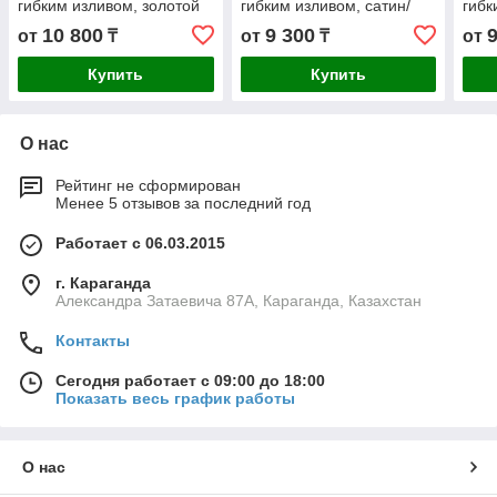
гибким изливом, золотой
гибким изливом, сатин/
гибк
сатин/белый
красный
сер
10 800
9 300
от
₸
от
₸
от
Купить
Купить
О нас
Рейтинг не сформирован
Менее 5 отзывов за последний год
Работает с 06.03.2015
г. Караганда
Александра Затаевича 87А, Караганда, Казахстан
Контакты
Сегодня работает с 09:00 до 18:00
Показать весь график работы
О нас