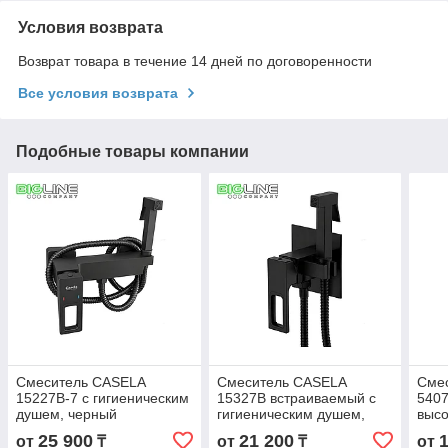
Условия возврата
Возврат товара в течение 14 дней по договоренности
Все условия возврата
Подобные товары компании
Смеситель CASELA
Смеситель CASELA
Сме
15227B-7 с гигиеническим
15327B встраиваемый с
5407
душем, черный
гигиеническим душем,
выс
черный
изли
25 900
21 200
от
₸
от
₸
от