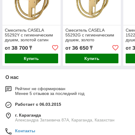
Смеситель CASELA
Смеситель CASELA
Сме
55292Y с гигиеническим
55292G с гигиеническим
1522
душем, золотой сатин
душем, золото
душ
38 700
36 650
от
₸
от
₸
от
Купить
Купить
О нас
Рейтинг не сформирован
Менее 5 отзывов за последний год
Работает с 06.03.2015
г. Караганда
Александра Затаевича 87А, Караганда, Казахстан
Контакты