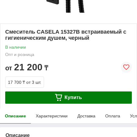
Смеситель CASELA 15327B встраиваемый с
гигиеническим душем, черный
В наличии
Опт и розница
21 200
от
₸
17 700 ₸
от 3 шт.
Купить
Описание
Характеристики
Доставка
Оплата
Усл
Описание