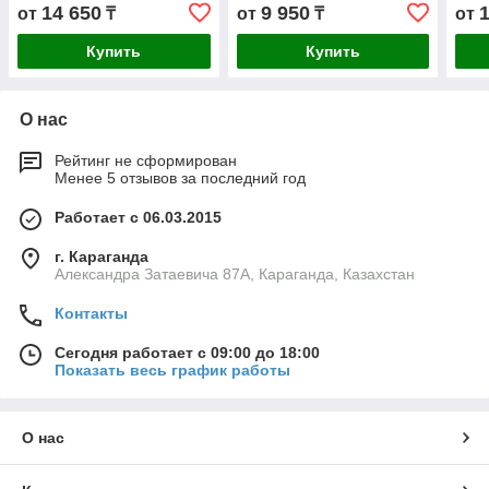
серый
чер
14 650
9 950
от
₸
от
₸
от
Купить
Купить
О нас
Рейтинг не сформирован
Менее 5 отзывов за последний год
Работает с 06.03.2015
г. Караганда
Александра Затаевича 87А, Караганда, Казахстан
Контакты
Сегодня работает с 09:00 до 18:00
Показать весь график работы
О нас