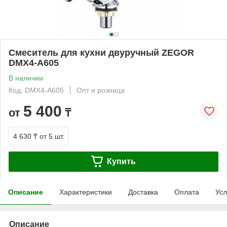
Смеситель для кухни двуручный ZEGOR
DMX4-A605
В наличии
Код: DMX4-A605
Опт и розница
5 400
от
₸
4 630 ₸
от 5 шт.
Купить
Описание
Характеристики
Доставка
Оплата
Усл
Описание