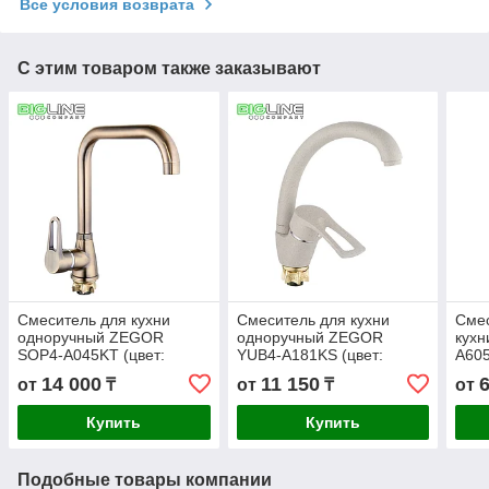
Все условия возврата
С этим товаром также заказывают
Смеситель для кухни
Смеситель для кухни
Смес
одноручный ZEGOR
одноручный ZEGOR
кух
SOP4-A045KТ (цвет:
YUB4-A181KS (цвет:
A60
бронза)
песочный)
14 000
11 150
от
₸
от
₸
от
Купить
Купить
Подобные товары компании