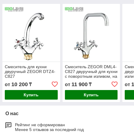
Смеситель для кухни
Смеситель ZEGOR DML4-
Смес
двуручный ZEGOR DTZ4-
C827 двуручный для кухни
двур
C827
с поворотным изливом, на
изл
гайке
E82
10 200
11 900
от
₸
от
₸
от
Купить
Купить
О нас
Рейтинг не сформирован
Менее 5 отзывов за последний год