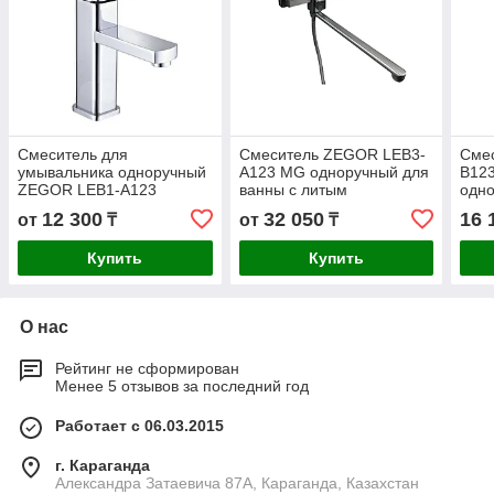
Смеситель для
Смеситель ZEGOR LEB3-
Сме
умывальника одноручный
A123 MG одноручный для
B123
ZEGOR LEB1-A123
ванны с литым
одно
поворотным изливом,
12 300
32 050
16 
от
₸
от
₸
оружейная сталь.
Купить
Купить
О нас
Рейтинг не сформирован
Менее 5 отзывов за последний год
Работает с 06.03.2015
г. Караганда
Александра Затаевича 87А, Караганда, Казахстан