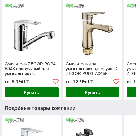
Смеситель ZEGOR POP4-
Смеситель для
Сме
B043 одноручный для
умывальника одноручный
умы
умывальника с
ZEGOR PUD1-A045KT
ZEG
поворотным изливом,на
6 150
12 950
от
₸
от
₸
от
шпильке
Купить
Купить
Подобные товары компании