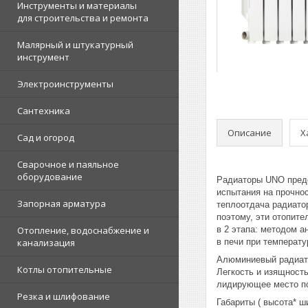
Инструменты и материалы
для строительства и ремонта
Малярный и штукатурный
инструмент
Электроинструменты
Сантехника
Описание
Х
Сад и огород
Сварочное и паяльное
оборудование
Радиаторы UNO предс
испытания на прочнос
Запорная арматура
теплоотдача радиато
поэтому, эти отопит
Отопление, водоснабжение и
в 2 этапа: методом 
канализация
в печи при температ
Алюминиевый радиат
Котлы отопительные
Легкость и изящност
лидирующее место по
Резка и шлифование
Габариты ( высота* ш