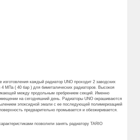
 изготовления каждый радиатор UNO проходит 2 заводских
 4 МПа ( 40 бар ) для биметалических радиаторов. Высокоя
никающей между продольным оребрением секций. Именно
помещении на сегодняшний день. Радиаторы UNO окрашиваются
апылением эпоксидной эмали с ее последующей полимеризацией
 поверхность предварительно промывается и обезжиривается.
характеристиками позволили занять радиатору TARIO