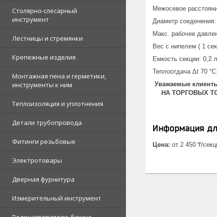
Межосевое расстояни
Столярно-слесарный
инструмент
Диаметр соеденения:
Макс. рабочее давле
Лестницы и стремянки
Вес с нипелем ( 1 секц
Крепежные изделия
Емкость секции: 0,2 
Теплоотдача Δt 70 °C
Монтажная пена и герметики,
инструменты к ним
Уважаемые клиен
НА ТОРГОВЫХ ТОЧ
Теплоизоляция и уплотнения
Детали трубопровода
Информация дл
Фитинги резьбовые
Цена:
от 2 450 ₸/секц
Электротовары
Дверная фурнитура
Измерительный инструмент