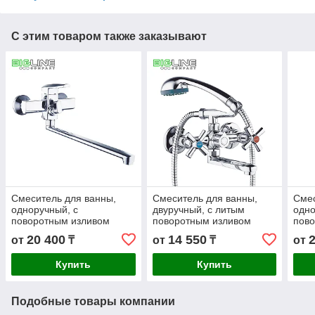
С этим товаром также заказывают
Смеситель для ванны,
Смеситель для ванны,
Смес
одноручный, с
двуручный, с литым
одно
поворотным изливом
поворотным изливом
пов
ZEGOR NOF7-A033
ZEGOR DMT3-A722
ZEG
20 400
14 550
от
₸
от
₸
от
Купить
Купить
Подобные товары компании