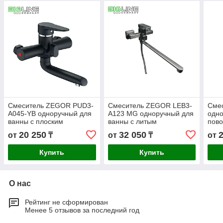
Смеситель ZEGOR PUD3-
Смеситель ZEGOR LEB3-
Смес
A045-YB одноручный для
A123 MG одноручный для
одно
ванны с плоским
ванны с литым
пов
поворотным изливом,на
поворотным изливом,
ZEG
20 250
32 050
от
₸
от
₸
от
гайке,черный
оружейная сталь.
Купить
Купить
О нас
Рейтинг не сформирован
Менее 5 отзывов за последний год