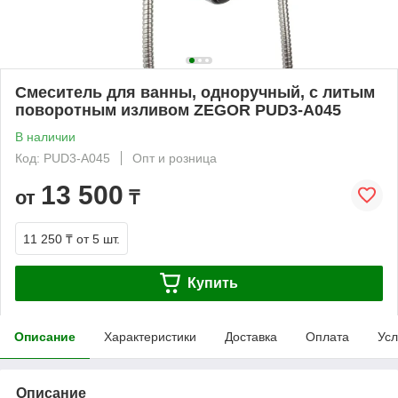
Смеситель для ванны, одноручный, с литым
поворотным изливом ZEGOR PUD3-A045
В наличии
Код: PUD3-A045
Опт и розница
13 500
от
₸
11 250 ₸
от 5 шт.
Купить
Описание
Характеристики
Доставка
Оплата
Усл
Описание