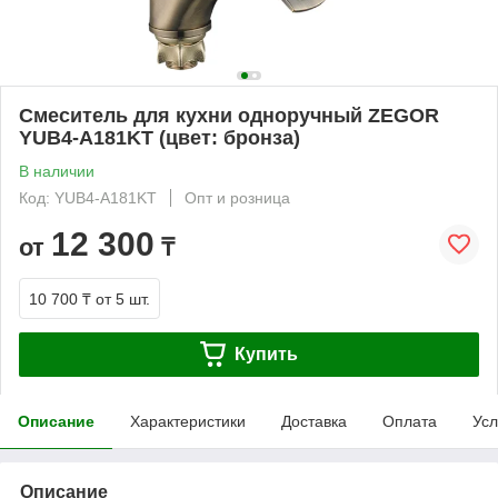
Смеситель для кухни одноручный ZEGOR
YUB4-A181KT (цвет: бронза)
В наличии
Код: YUB4-A181KT
Опт и розница
12 300
от
₸
10 700 ₸
от 5 шт.
Купить
Описание
Характеристики
Доставка
Оплата
Усл
Описание