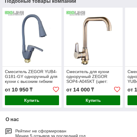
Подобные товары компании
Смеситель ZEGOR YUB4-
Смеситель для кухни
Смес
G181-GY одноручный для
одноручный ZEGOR
одн
кухни с высоким гибким
SOP4-A045KТ (цвет:
YUB4
изливом,гайка ,серый (10)
бронза)
песо
10 950
14 000
от
₸
от
₸
от
Купить
Купить
О нас
Рейтинг не сформирован
Менее 5 отзывов за последний год