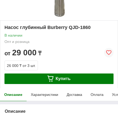
Насос глубинный Burberry QJD-1860
В наличии
Опт и розница
29 000
от
₸
26 000 ₸
от 3 шт.
Купить
Описание
Характеристики
Доставка
Оплата
Усл
Описание