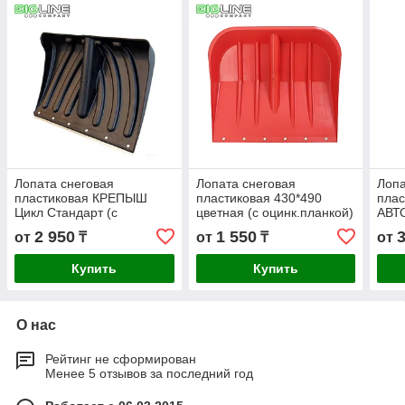
Лопата снеговая
Лопата снеговая
Лопа
пластиковая КРЕПЫШ
пластиковая 430*490
плас
Цикл Стандарт (с
цветная (с оцинк.планкой)
АВТ
оцинк.планкой)(10)
Стан
2 950
1 550
от
₸
от
₸
от
V-ру
Купить
Купить
О нас
Рейтинг не сформирован
Менее 5 отзывов за последний год