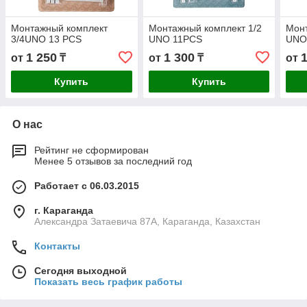
Mонтажный комплект
Монтажный комплект 1/2
Монт
3/4UNO 13 PCS
UNO 11PCS
UNO
1 250
1 300
от
₸
от
₸
от
Купить
Купить
О нас
Рейтинг не сформирован
Менее 5 отзывов за последний год
Работает с 06.03.2015
г. Караганда
Александра Затаевича 87А, Караганда, Казахстан
Контакты
Сегодня выходной
Показать весь график работы