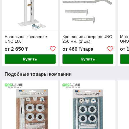
Напольное крепление
Крепление анкерное UNO
Монт
UNO 100
250 мм. (2 шт.)
UNO
2 650
460
от
₸
от
₸/пара
от
Купить
Купить
Подобные товары компании