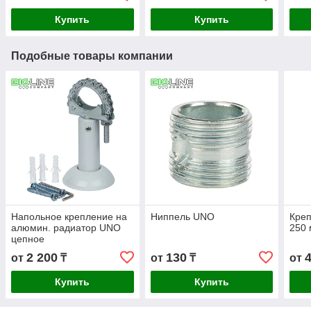
Купить
Купить
Подобные товары компании
Напольное крепление на
Ниппель UNO
Кре
алюмин. радиатор UNO
250 
цепное
2 200
130
от
₸
от
₸
от
Купить
Купить