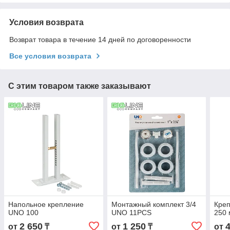
Условия возврата
Возврат товара в течение 14 дней по договоренности
Все условия возврата
С этим товаром также заказывают
Напольное крепление
Монтажный комплект 3/4
Кре
UNO 100
UNO 11PCS
250 
2 650
1 250
от
₸
от
₸
от