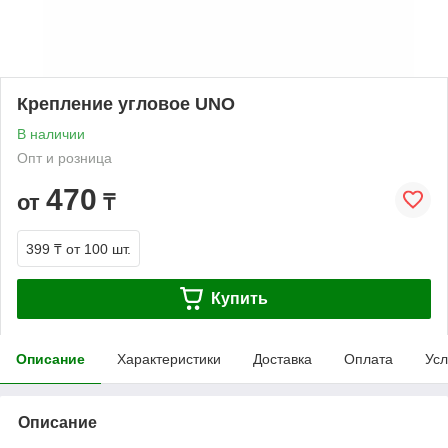
Крепление угловое UNO
В наличии
Опт и розница
470
от
₸
399 ₸
от 100 шт.
Купить
Описание
Характеристики
Доставка
Оплата
Усл
Описание