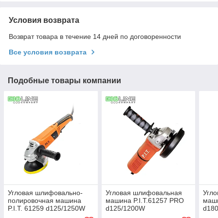
Условия возврата
Возврат товара в течение 14 дней по договоренности
Все условия возврата
Подобные товары компании
Угловая шлифовально-
Угловая шлифовальная
Угл
полировочная машина
машина P.I.T.61257 PRO
маши
P.I.T. 61259 d125/1250W
d125/1200W
d18