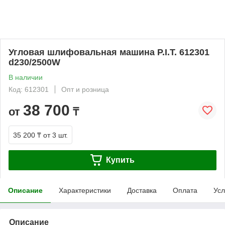
Угловая шлифовальная машина P.I.T. 612301
d230/2500W
В наличии
Код: 612301
Опт и розница
38 700
от
₸
35 200 ₸
от 3 шт.
Купить
Описание
Характеристики
Доставка
Оплата
Усл
Описание