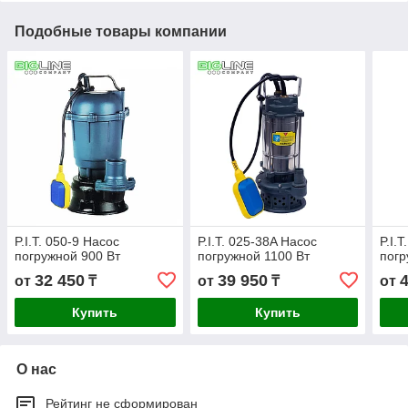
Подобные товары компании
P.I.T. 050-9 Насос
P.I.T. 025-38A Насос
P.I.
погружной 900 Вт
погружной 1100 Вт
погр
32 450
39 950
от
₸
от
₸
от
Купить
Купить
О нас
Рейтинг не сформирован