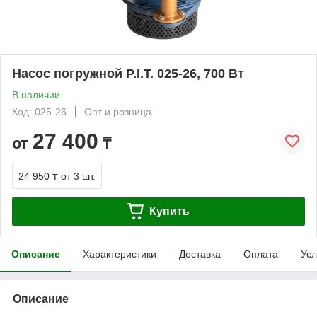
Насос погружной P.I.T. 025-26, 700 Вт
В наличии
Код: 025-26
Опт и розница
27 400
от
₸
24 950 ₸
от 3 шт.
Купить
Описание
Характеристики
Доставка
Оплата
Усл
Описание