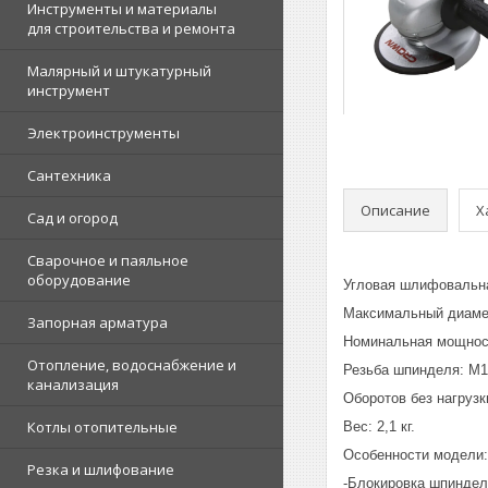
Инструменты и материалы
для строительства и ремонта
Малярный и штукатурный
инструмент
Электроинструменты
Сантехника
Описание
Х
Сад и огород
Сварочное и паяльное
оборудование
Угловая шлифовальн
Максимальный диамет
Запорная арматура
Номинальная мощност
Отопление, водоснабжение и
Резьба шпинделя: М1
канализация
Оборотов без нагрузки
Котлы отопительные
Вес: 2,1 кг.
Особенности модели:
Резка и шлифование
-Блокировка шпиндел