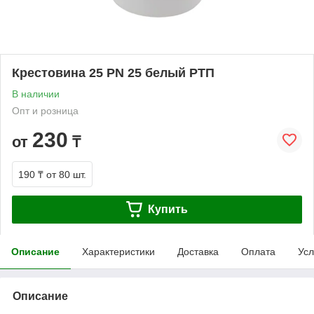
Крестовина 25 PN 25 белый РТП
В наличии
Опт и розница
230
от
₸
190 ₸
от 80 шт.
Купить
Описание
Характеристики
Доставка
Оплата
Усл
Описание