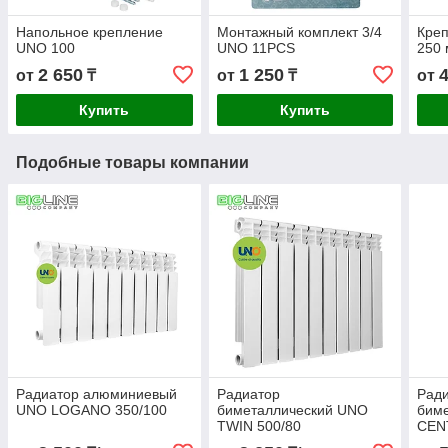
Напольное крепление
Монтажный комплект 3/4
Кре
UNO 100
UNO 11PCS
250 
2 650
1 250
от
₸
от
₸
от
Купить
Купить
Подобные товары компании
Радиатор алюминиевый
Радиатор
Рад
UNO LOGANO 350/100
биметаллический UNO
бим
TWIN 500/80
CEN