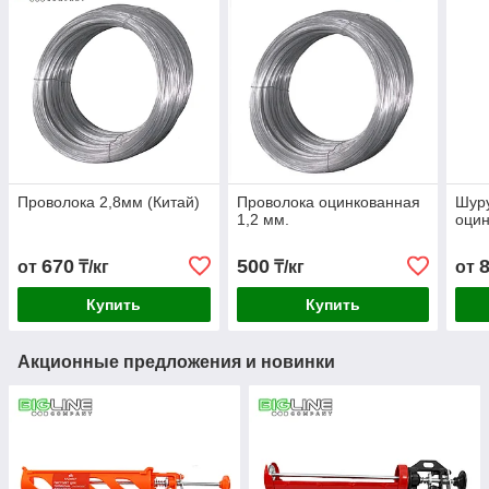
Проволока 2,8мм (Китай)
Проволока оцинкованная
Шур
1,2 мм.
оцин
670
500
от
₸/кг
₸/кг
от
Купить
Купить
Акционные предложения и новинки